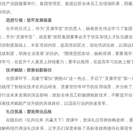
科技产业园隆重举行。集团管理层、集团总部全体员工在现场听课，西藏
加培训。
思想引领：筑牢发展根基
在开班仪式上，作为
“灵康学堂”的负责人，杨栋首先传达学习了集团
出，开办“灵康学堂”，就是要“按照集团董事会关于切实加强人才队伍建
培训制度基础上，丰富培训内容，提高培训层次，深化培训实效，以期达
选拔制度，助推企业发展’的目的。”围绕思想发动，杨栋强调，要重视
持学习，在提升个人素质上持续蓄力；要学以致用，在提高学习实效上狠
技术赋能：探索创新路径
在授课环节，吴建宁紧扣
“拥抱
AI
”这一热点，开启了“灵康学堂”第
统梳理了智能化技术在药品研发、质量管控等环节的应用场景，并分析了
对行业未来发展的深远影响；鼓励全体员工积极拥抱新技术，不断提升自
探索技术赋能产业升级的具体路径，以适应行业的快速变革。
礼仪筑基：塑造商业品格
在随后的《礼尚往来
·共赢天下》授课中，资深礼仪导师徐枫老师，
致解构现代商业礼仪体系，让学员们深度体验了高标准政商接待在展现专